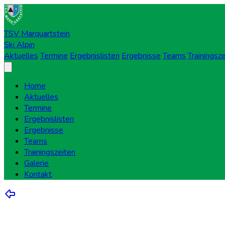
TSV Marquartstein
Ski Alpin
Aktuelles
Termine
Ergebnislisten
Ergebnisse
Teams
Trainingsz
Home
Aktuelles
Termine
Ergebnislisten
Ergebnisse
Teams
Trainingszeiten
Galerie
Kontakt